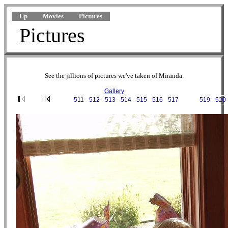
Up
Movies
Pictures
Pictures
See the jillions of pictures we've taken of Miranda.
Gallery
···
511
·
512
·
513
·
514
·
515
·
516
·
517
·
518
·
519
·
520
2004-09-25 13-45-54.JPG