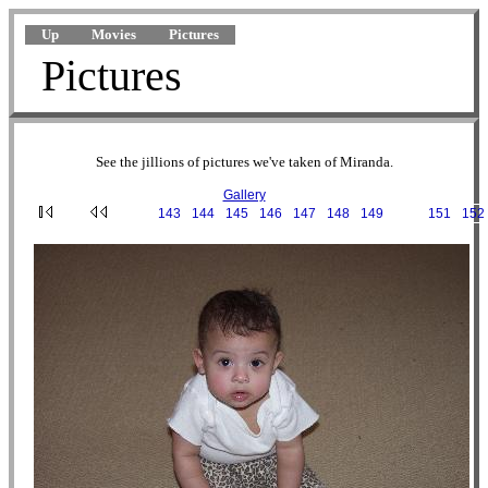
Up
Movies
Pictures
Pictures
See the jillions of pictures we've taken of Miranda.
Gallery
···
143
·
144
·
145
·
146
·
147
·
148
·
149
·
150
·
151
·
152
2001-04-01 09-26-54.JPG