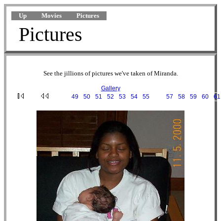
Up
Movies
Pictures
Pictures
See the jillions of pictures we've taken of Miranda.
Gallery
···
49
·
50
·
51
·
52
·
53
·
54
·
55
·
56
·
57
·
58
·
59
·
60
·
61
2000-11-05 12-48-22.JPG