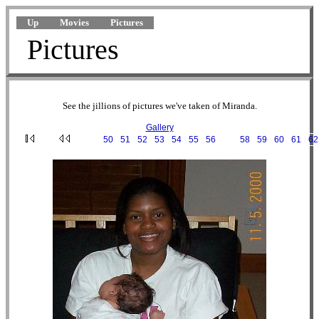
Up
Movies
Pictures
Pictures
See the jillions of pictures we've taken of Miranda.
Gallery
···
50
·
51
·
52
·
53
·
54
·
55
·
56
·
57
·
58
·
59
·
60
·
61
·
62
2000-11-05 12-48-36.JPG